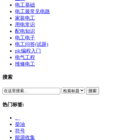
电工基础
电工最常见电路
家装电工
用电常识
配电知识
电工电子
电工问答(试题)
plc编程入门
电气工程
维修电工
搜索
搜索
热门标签:
、
柴油
符号
能源收集