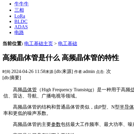
牛牛牛
三相
LoRa
BLDC
ADAS
电路
当前位置:
电工基础主页
>
电工基础
高频晶体管是什么 高频晶体管的特性
2024-04-26 11:58
[db:来源]
admin
次
时间:
来源:
作者:
点击:
[db:摘要]
高频
晶体管
（High Frequency Transist
or
）是一种用于高频
信、雷达、导航、广播电视等领域。
高频晶体管的结构和普通晶体管类似，由P型、N型
半导体
率和更低的噪声系数。
高频晶体管的主要
参数
包括最大工作频率、最大功率、噪