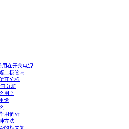
？是用在开关电源
幅二极管与
仿真分析
仿真分析
么用？
用途
么
作用解析
种方法
管的相关知