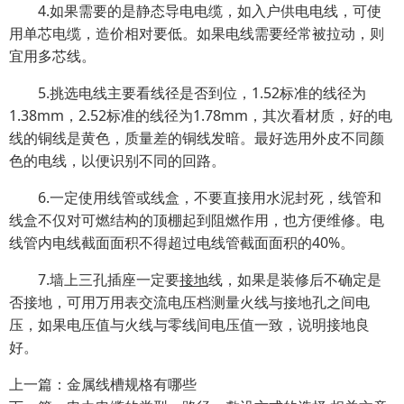
4.如果需要的是静态导电电缆，如入户供电电线，可使
用单芯电缆，造价相对要低。如果电线需要经常被拉动，则
宜用多芯线。
5.挑选电线主要看线径是否到位，1.52标准的线径为
1.38mm，2.52标准的线径为1.78mm，其次看材质，好的电
线的铜线是黄色，质量差的铜线发暗。最好选用外皮不同颜
色的电线，以便识别不同的回路。
6.一定使用线管或线盒，不要直接用水泥封死，线管和
线盒不仅对可燃结构的顶棚起到阻燃作用，也方便维修。电
线管内电线截面面积不得超过电线管截面面积的40%。
7.墙上三孔插座一定要
接地
线，如果是装修后不确定是
否接地，可用万用表交流电压档测量火线与接地孔之间电
压，如果电压值与火线与零线间电压值一致，说明接地良
好。
上一篇：金属线槽规格有哪些