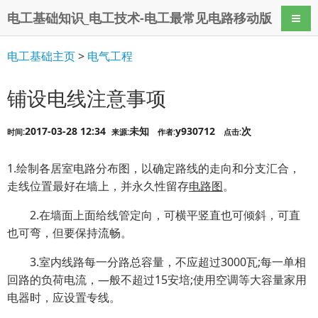
电工基础知识_电工技术-电工最常见电路移动版
导航
电工基础主页
>
电气工程
铺设电线注意事项
2017-03-28 12:34
未知
y930712
次
时间:
来源:
作者:
点击:
1.绘制各居室电路分布图，以确定路线的走向和分支汇合，
走线位置最好在墙上，并永久性留存
电路图
。
2.在墙面上面给线管定向，可横平竖直也可倾斜，可直
也可弯，但要保持流畅。
3.室内线路每一分路总容量，不应超过3000瓦;每一单相
回路的负荷电流，—般不超过15安培;使用空调等大容量家用
电器时，应设置专线。